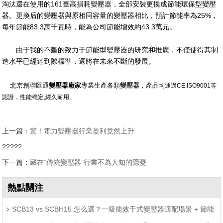
淘汰還在使用的161臺高損耗變壓器，全部安裝更換成節能環保型變壓
器。更換后的變壓器與原相同容量的變壓器相比，預計節能率為25%，
每年節能83.3萬千瓦時，能為公司節能增效約43.3萬元。
由于我的不斷的致力于節能型變壓器的研究和推廣，不僅使得其制
造水平已經達到際標準，還將在未來不斷的發展。
北京創聯匯通
變壓器廠家
專業生產各類
變壓器
，
產品
均通過CE,ISO9001等
認證，性能穩定,經久耐用。
上一篇：
驚！電力變壓器行業盈利竟然上升
?????
下一篇：
藏在“傳統變壓器”行業不為人知的隱憂
熱點關注
SCB13 vs SCBH15 怎么選？一級能效干式變壓器適配場景 + 節能