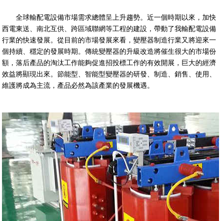
全球輸配電設備市場需求總體呈上升趨勢。近一個時期以來，加快
西電東送、南北互供、跨區域聯網等工程的建設，帶動了我輸配電設備
行業的快速發展。從目前的市場發展來看，變壓器制造行業又將迎來一
個持續、穩定的發展時期。傳統變壓器的升級改造將催生很大的市場份
額，落后產品的淘汰工作能夠促進招投標工作的有效開展，巨大的經濟
效益將顯現出來。節能型、智能型變壓器的研發、制造、銷售、使用、
維護將成為主流，產品必然為該產業的發展機遇。