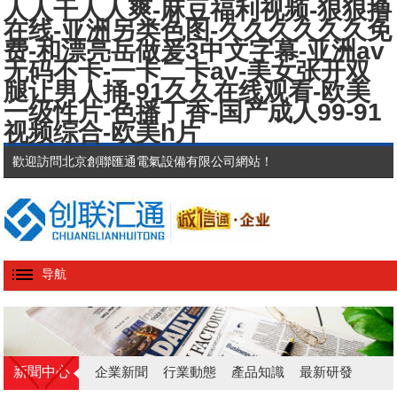
人人干人人爽-麻豆福利视频-狠狠撸
在线-亚洲另类色图-久久久久久久免
费-和漂亮岳做爰3中文字幕-亚洲av
无码不卡-一卡二卡av-美女张开双
腿让男人捅-91久久在线观看-欧美
一级性片-色播丁香-国产成人99-91
视频综合-欧美h片
歡迎訪問北京創聯匯通電氣設備有限公司網站！
导航
新聞中心
企業新聞
行業動態
產品知識
最新研發