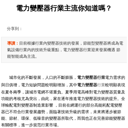
電力變壓器行業主流你知道嗎？
分享到：
導讀：
目前根據行業內變壓器技術的發展，節能型變壓器將成為電
氣設備行業內的技術升級重點，電力變壓器行業迎來發展機遇 節
能智能成為主流。
城市化的不斷發展，人口的不斷膨脹，
電力變壓器行業
電力需求的
與日俱增，電力短缺問題較明顯增加，其中
電力變壓器
行業
較明顯表現
在夏冬兩季，讓城市電網不堪重負。夏季用電高峰對電力變壓器質量及
功能的考核尤為突出，由此，家在逐年推進電力變壓器技術的提升。全
球輸配電對變壓器制造業影響 ，目前在網運行的部分高能耗配電變壓
器已不符合行業發展趨勢，面臨著技術升級的需求，未來將逐步被節
能、節材、環保、低噪音的變壓器所取代，而我也正在完善節能變壓器
有關標準，進一步規范行業市場。