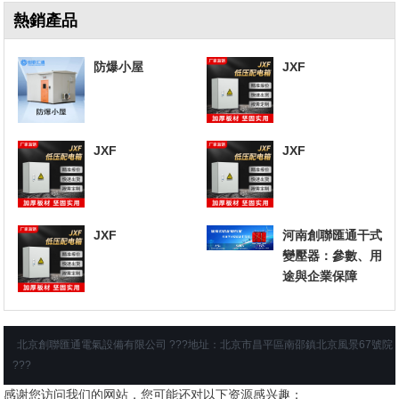
熱銷產品
防爆小屋
JXF
JXF
JXF
JXF
河南創聯匯通干式
變壓器：參數、用
途與企業保障
北京創聯匯通電氣設備有限公司 ???地址：北京市昌平區南邵鎮北京風景67號院
???
感谢您访问我们的网站，您可能还对以下资源感兴趣：