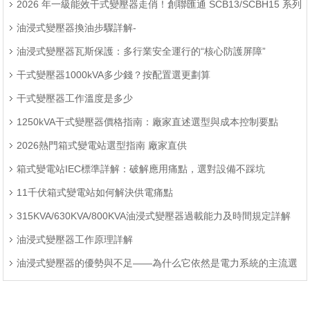
差距全解析
2026 年一級能效干式變壓器走俏！創聯匯通 SCB13/SCBH15 系列
現貨供應，3 天發貨
油浸式變壓器換油步驟詳解-
油浸式變壓器瓦斯保護：多行業安全運行的“核心防護屏障”
干式變壓器1000kVA多少錢？按配置選更劃算
干式變壓器工作溫度是多少
1250kVA干式變壓器價格指南：廠家直述選型與成本控制要點
2026熱門箱式變電站選型指南 廠家直供
箱式變電站IEC標準詳解：破解應用痛點，選對設備不踩坑
11千伏箱式變電站如何解決供電痛點
315KVA/630KVA/800KVA油浸式變壓器過載能力及時間規定詳解
油浸式變壓器工作原理詳解
油浸式變壓器的優勢與不足——為什么它依然是電力系統的主流選
擇