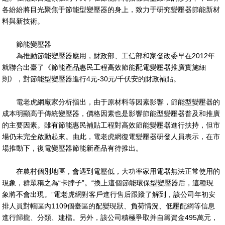
各紛紛將目光聚焦于節能型變壓器的身上，致力于研究變壓器節能新材
料與新技術。
節能變壓器
為推動節能變壓器應用，財政部、工信部和家發改委早在2012年
就聯合出臺了《節能產品惠民工程高效節能配電變壓器推廣實施細
則》，對節能型變壓器進行4元-30元/千伏安的財政補貼。
電老虎網廠家分析指出，由于原材料等因素影響，節能型變壓器的
成本明顯高于傳統變壓器，價格因素也是影響節能型變壓器普及和推廣
的主要因素。雖有節能惠民補貼工程對高效節能變壓器進行扶持，但市
場仍未完全啟動起來。由此，電老虎網復電變壓器研發人員表示，在市
場推動下，復電變壓器節能新產品有待推出。
在農村個別地區，會遇到電壓低，大功率家用電器無法正常使用的
現象，群眾稱之為“卡脖子”。“換上這個節能環保型變壓器后，這種現
象將不會出現。”電老虎網對客戶進行售后跟蹤了解到，該公司年初安
排人員對轄區內1109個臺區的配變現狀、負荷情況、低壓配網等信息
進行歸攏、分類、建檔。另外，該公司積極爭取并自籌資金495萬元，