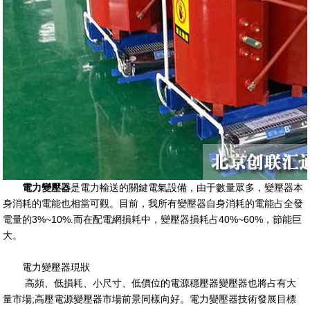
電力變壓器
是電力輸送的關鍵電氣設備，由于數量眾多，變壓器本
身消耗的電能也相當可觀。目前，我所有變壓器自身消耗的電能占全發
電量的3%~10%.而在配電網損耗中，變壓器損耗占40%~60%，節能巨
大。
電力變壓器現狀
高頻、低損耗、小尺寸、低價位的電源穩壓器變壓器也將占有大
量市場;高壓電源變壓器市場前景同樣向好。電力變壓器技術發展目標