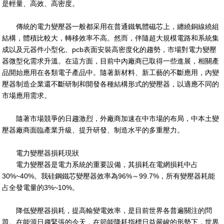
是輕量、高效、高密度。
傳統的電力變壓器一般都采用在普通鐵氧體磁芯上，纏繞銅線繞組
結構，體積比較大，轉移效率不高。然而，伴隨超大規模電路和系統集
成以及元器件小型化、pcb表面安裝高密度化的趨勢，市場對電力變壓
器微型化需求升溫。在這方面，目前中內廠商已取得一些進展，相關產
品開始應用在各類電子產品中。隨著新材料、新工藝的不斷應用，內變
壓器制造企業還不斷研制和開發各種結構形式的變壓器，以適應不同的
市場應用需求。
隨著市場競爭的日趨激烈，外廠商加速在中市場的布局，中本土變
壓器廠商面臨產業升級、提升研發、制造水平的多重壓力。
電力變壓器損耗現狀
電力變壓器是電力系統的重要設備，其損耗在電網損耗中占
30%~40%。我硅鋼鐵芯變壓器效率為96%～99.7%，所有變壓器耗能
占全發電量的3%~10%。
降低變壓器損耗，提高輸變電效率，是目前世界各普遍關注的問
題。在能源日趨緊張的今天，在節能降耗指標日益嚴峻的形勢下，世界